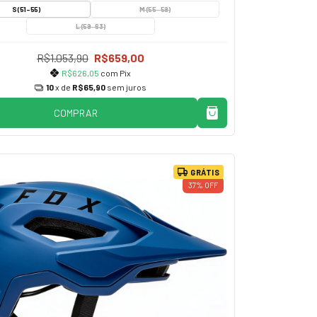
S (51-55)
M (55-59)
L (59-63)
R$1.053,90
R$659,00
R$626,05
com
Pix
10
x de
R$65,90
sem juros
COMPRAR
GRÁTIS
37
%
OFF