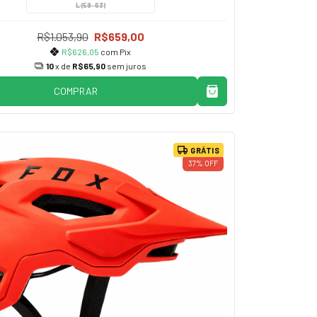
L (59-63)
R$1.053,90
R$659,00
R$626,05
com
Pix
10
x de
R$65,90
sem juros
COMPRAR
GRÁTIS
37
%
OFF