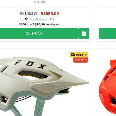
L (59-63)
R$1.053,90
R$659,00
R$626,05
com
Pix
10
x de
R$65,90
sem juros
COMPRAR
GRÁTIS
37
%
OFF