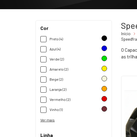
Spe
Cor
Início
Preto (4)
Speedfr
Azul (4)
O Capac
as tril
Verde (2)
Amarelo (2)
Bege (2)
Laranja (2)
Vermelho (2)
Vinho (1)
Ver mais
Linha