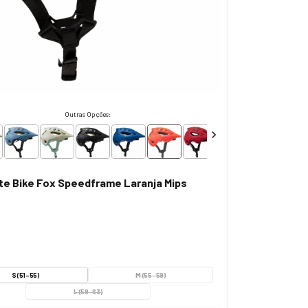
Outras Opções:
e Bike Fox Speedframe Laranja Mips
S (51-55)
M (55-59)
L (59-63)