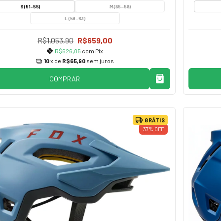
S (51-55)
M (55-59)
L (59-63)
R$1.053,90
R$659,00
R$626,05
com
Pix
10
x de
R$65,90
sem juros
COMPRAR
GRÁTIS
37
%
OFF