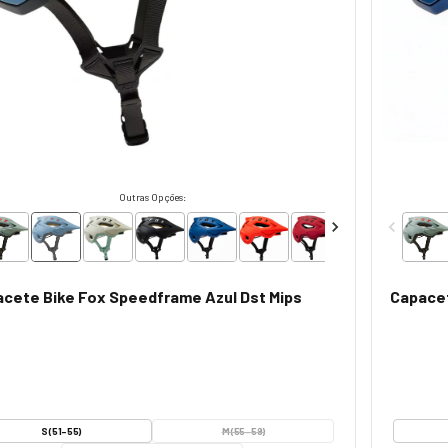
Outras Opções:
cete Bike Fox Speedframe Azul Dst Mips
Capacet
S (51-55)
M (55-59)