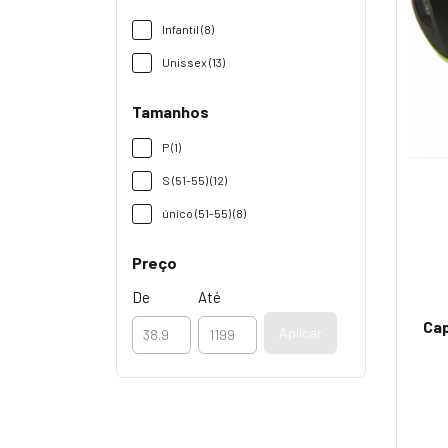
Infantil (8)
Unissex (13)
Tamanhos
P (1)
S (51-55) (12)
único (51-55) (8)
Preço
De
Até
Cap
Aplicar