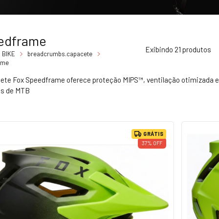
edframe
Exibindo 21 produtos
BIKE
breadcrumbs.capacete
ame
ete Fox Speedframe oferece proteção MIPS™, ventilação otimizada e 
has de MTB
GRÁTIS
37
%
OFF