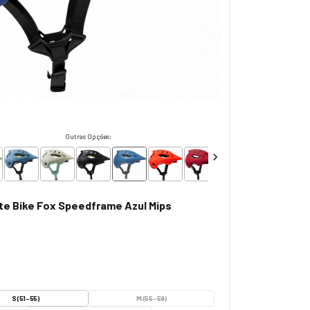
Outras Opções:
e Bike Fox Speedframe Azul Mips
S (51-55)
M (55-59)