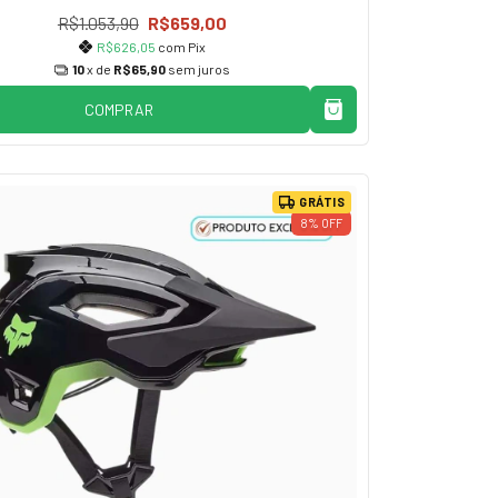
R$1.053,90
R$659,00
R$626,05
com
Pix
10
x de
R$65,90
sem juros
COMPRAR
GRÁTIS
8
%
OFF