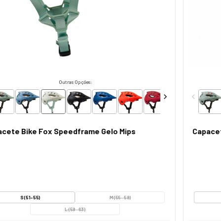
Outras Opções:
cete Bike Fox Speedframe Gelo Mips
Capacet
S (51-55)
M (55-59)
L (59-63)