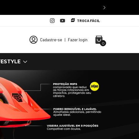
ATRILHA
COPIAR
TROCA FÁCIL
Cadastre-se
|
Fazer login
0
FESTYLE