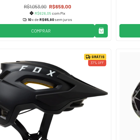
R$1.053,90
R$659,00
R$626,05
com
Pix
10
x de
R$65,90
sem juros
COMPRAR
GRÁTIS
37
%
OFF