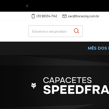
É novo aqui? G
(31) 98334-7142
sac@foxracing.com.br
MÊS DOS 