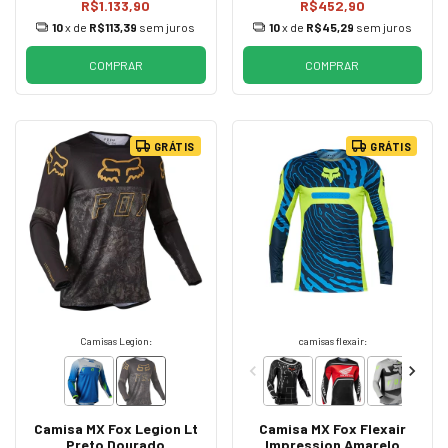
R$1.133,90
R$452,90
10
x de
R$113,39
sem juros
10
x de
R$45,29
sem juros
COMPRAR
COMPRAR
GRÁTIS
GRÁTIS
Camisas Legion:
camisas flexair:
Camisa MX Fox Legion Lt
Camisa MX Fox Flexair
Preto Dourado
Impression Amarelo