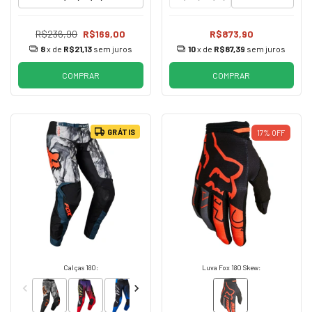
R$236,90
R$169,00
R$873,90
8
x de
R$21,13
sem juros
10
x de
R$87,39
sem juros
COMPRAR
COMPRAR
GRÁTIS
17
%
OFF
Calças 180:
Luva Fox 180 Skew: