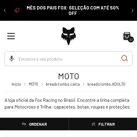
 acima
É 
MÊS DOS PAIS FOX: SELEÇÃO COM ATÉ 50%
LHA
OFF
0
MOTO
Início
MOTO
breadcrumbs.calca
breadcrumbs.ADULTO
A loja oficial da Fox Racing no Brasil. Encontre a linha completa
para Motocross e Trilha: capacetes, botas, roupas e proteções.
ORDENAR
FILTRAR