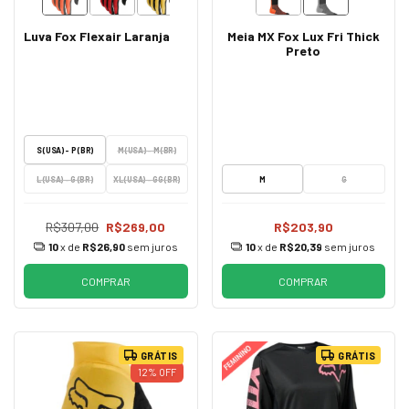
Luva Fox Flexair Laranja
Meia MX Fox Lux Fri Thick
Preto
S (USA) - P (BR)
M (USA) - M (BR)
L (USA) - G (BR)
XL (USA) - GG (BR)
M
G
R$307,00
R$269,00
R$203,90
10
x de
R$26,90
sem juros
10
x de
R$20,39
sem juros
COMPRAR
COMPRAR
GRÁTIS
GRÁTIS
12
%
OFF