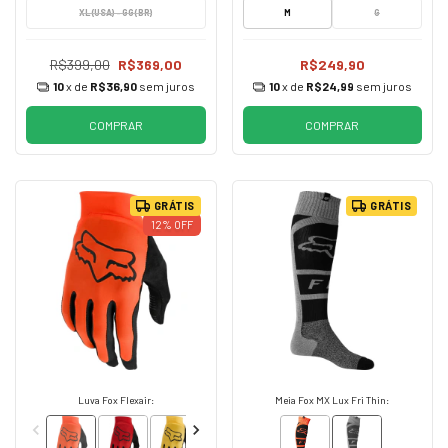
XL (USA) - GG (BR)
M
G
R$399,00
R$369,00
R$249,90
10
x de
R$36,90
sem juros
10
x de
R$24,99
sem juros
COMPRAR
COMPRAR
GRÁTIS
GRÁTIS
12
%
OFF
Luva Fox Flexair:
Meia Fox MX Lux Fri Thin: