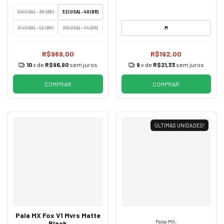
30 (USA) - 38 (BR)
32 (USA) - 40 (BR)
34 (USA) - 42 (BR)
36 (USA) - 44 (BR)
M
R$969,00
R$192,00
10
x de
R$96,90
sem juros
9
x de
R$21,33
sem juros
COMPRAR
COMPRAR
ÚLTIMAS UNIDADES!
Pala MX Fox V1 Mvrs Matte
Palas MX:
Black