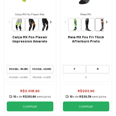
Calça MX Fox Flexair Riet:
Meias MX:
Calça MX Fox Flexair
Meia MX Fox Fri Thick
Impression Amarelo
Afterburn Preto
30 (USA) - 38 (BR)
32 (USA) - 40 (BR)
P
M
34 (USA) - 42 (BR)
36 (USA) - 44 (BR)
G
R$2.018,90
R$203,90
10
x de
R$201,89
sem juros
10
x de
R$20,39
sem juros
COMPRAR
COMPRAR