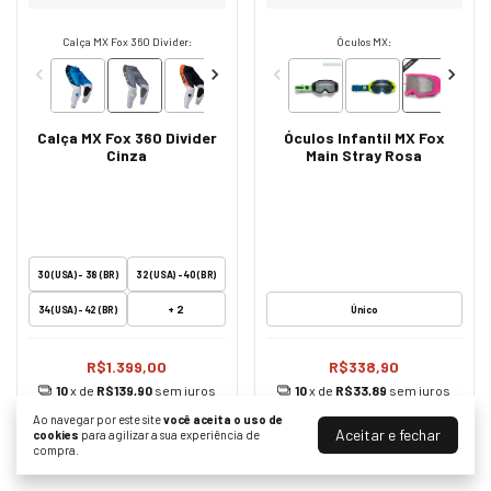
Calça MX Fox 360 Divider:
Óculos MX:
Calça MX Fox 360 Divider
Óculos Infantil MX Fox
Cinza
Main Stray Rosa
30 (USA) - 38 (BR)
32 (USA) - 40 (BR)
+ 2
34 (USA) - 42 (BR)
Único
R$1.399,00
R$338,90
10
x de
R$139,90
sem juros
10
x de
R$33,89
sem juros
Ao navegar por este site
você aceita o uso de
COMPRAR
COMPRAR
Aceitar e fechar
cookies
para agilizar a sua experiência de
compra.