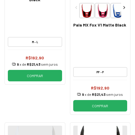
Pala MX Fox V1 Matte Black
M - L
R$192,90
9
x de
R$21,43
sem juros
PP - P
COMPRAR
R$192,90
9
x de
R$21,43
sem juros
COMPRAR