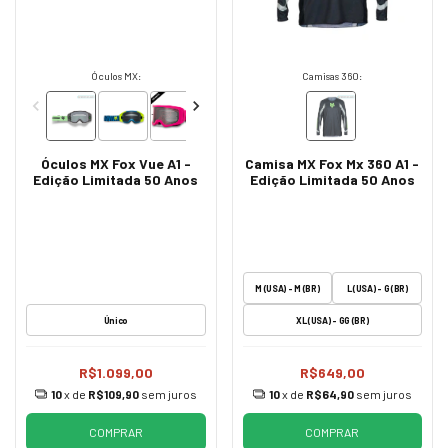
Óculos MX:
Camisas 360:
Óculos MX Fox Vue A1 -
Camisa MX Fox Mx 360 A1 -
Edição Limitada 50 Anos
Edição Limitada 50 Anos
M (USA) - M (BR)
L (USA) - G (BR)
Único
XL (USA) - GG (BR)
R$1.099,00
R$649,00
10
x de
R$109,90
sem juros
10
x de
R$64,90
sem juros
COMPRAR
COMPRAR