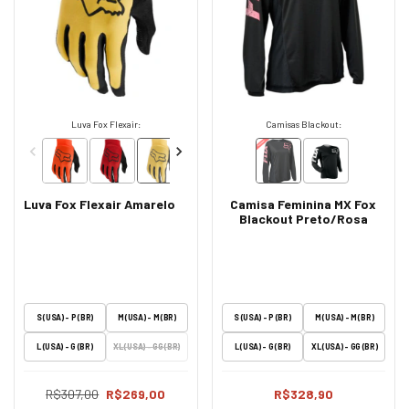
Luva Fox Flexair:
Camisas Blackout:
Luva Fox Flexair Amarelo
Camisa Feminina MX Fox
Blackout Preto/Rosa
S (USA) - P (BR)
M (USA) - M (BR)
S (USA) - P (BR)
M (USA) - M (BR)
L (USA) - G (BR)
XL (USA) - GG (BR)
L (USA) - G (BR)
XL (USA) - GG (BR)
R$307,00
R$269,00
R$328,90