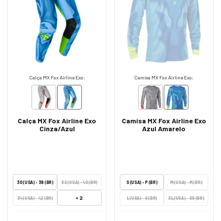
Calça MX Fox Airline Exo:
Camisa MX Fox Airline Exo:
Calça MX Fox Airline Exo
Camisa MX Fox Airline Exo
Cinza/Azul
Azul Amarelo
30 (USA) - 38 (BR)
32 (USA) - 40 (BR)
S (USA) - P (BR)
M (USA) - M (BR)
+ 2
34 (USA) - 42 (BR)
L (USA) - G (BR)
XL (USA) - GG (BR)