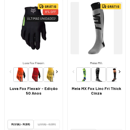
GRÁTIS
GRÁTIS
8
%
OFF
ÚLTIMAS UNIDADES!
Luva Fox Flexair:
Meias MX:
Luva Fox Flexair - Edição
Meia MX Fox Linc Fri Thick
50 Anos
Cinza
M (USA) - M (BR)
L (USA) - G (BR)