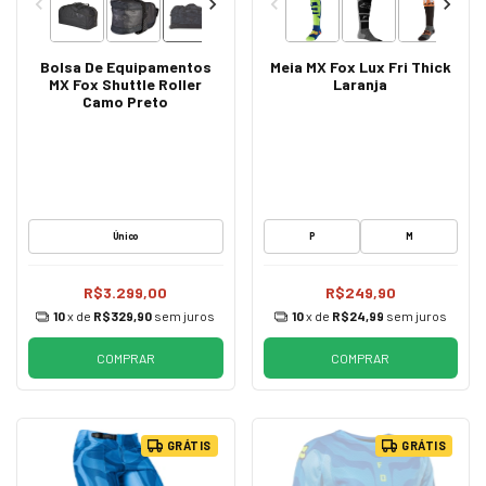
Bolsa De Equipamentos
Meia MX Fox Lux Fri Thick
MX Fox Shuttle Roller
Laranja
Camo Preto
Único
P
M
R$3.299,00
R$249,90
10
x de
R$329,90
sem juros
10
x de
R$24,99
sem juros
COMPRAR
COMPRAR
GRÁTIS
GRÁTIS