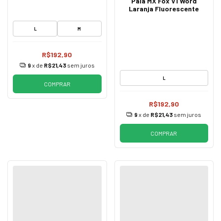
Pala MX Fox V1 Word
Laranja Fluorescente
L
M
R$192,90
9
x de
R$21,43
sem juros
L
COMPRAR
R$192,90
9
x de
R$21,43
sem juros
COMPRAR