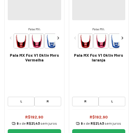
Palas MX:
Palas MX:
Pala MX Fox V1 Oktiv Mvrs
Pala MX Fox V1 Oktiv Mvrs
Vermelha
laranja
L
M
M
L
R$192,90
R$192,90
9
x de
R$21,43
sem juros
9
x de
R$21,43
sem juros