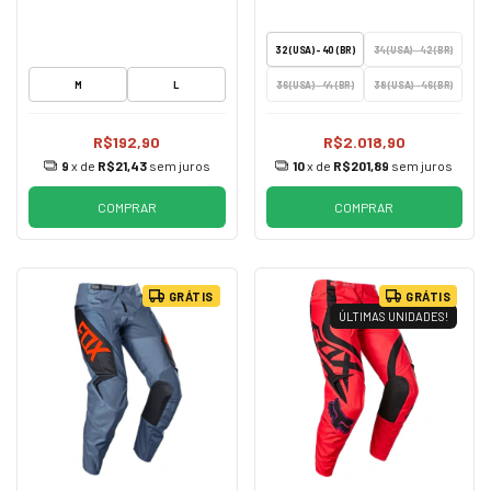
32 (USA) - 40 (BR)
34 (USA) - 42 (BR)
M
L
36 (USA) - 44 (BR)
38 (USA) - 46 (BR)
R$192,90
R$2.018,90
9
x de
R$21,43
sem juros
10
x de
R$201,89
sem juros
COMPRAR
COMPRAR
GRÁTIS
GRÁTIS
ÚLTIMAS UNIDADES!