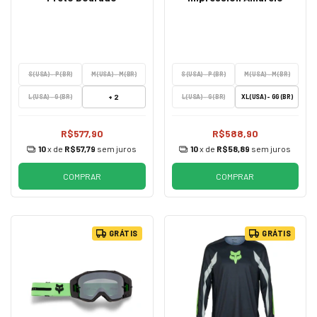
S (USA) - P (BR)
M (USA) - M (BR)
S (USA) - P (BR)
M (USA) - M (BR)
+ 2
L (USA) - G (BR)
L (USA) - G (BR)
XL (USA) - GG (BR)
R$577,90
R$588,90
10
x de
R$57,79
sem juros
10
x de
R$58,89
sem juros
COMPRAR
COMPRAR
GRÁTIS
GRÁTIS