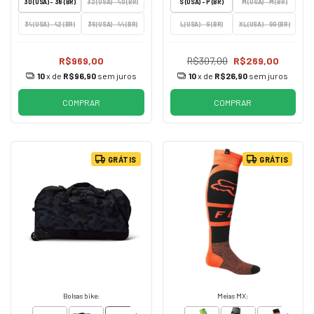
30 (USA) - 38 (BR)
32 (USA) - 40 (BR)
S (USA) - P (BR)
M (USA) - M (BR)
34 (USA) - 42 (BR)
36 (USA) - 44 (BR)
L (USA) - G (BR)
XL (USA) - GG (BR)
R$969,00
R$307,00
R$269,00
10
x de
R$96,90
sem juros
10
x de
R$26,90
sem juros
COMPRAR
COMPRAR
GRÁTIS
GRÁTIS
Bolsas bike:
Meias MX: