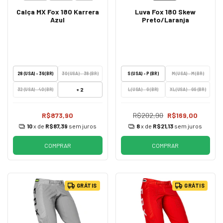
Calça MX Fox 180 Karrera
Luva Fox 180 Skew
Azul
Preto/Laranja
28 (USA) - 36 (BR)
30 (USA) - 38 (BR)
S (USA) - P (BR)
M (USA) - M (BR)
+ 2
32 (USA) - 40 (BR)
L (USA) - G (BR)
XL (USA) - GG (BR)
R$873,90
R$202,90
R$169,00
10
x de
R$87,39
sem juros
8
x de
R$21,13
sem juros
COMPRAR
COMPRAR
GRÁTIS
GRÁTIS