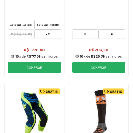
30 (USA) - 38 (BR)
32 (USA) - 40 (BR)
+ 2
34 (USA) - 42 (BR)
M
G
R$1.770,90
R$203,90
10
x de
R$177,09
sem juros
10
x de
R$20,39
sem juros
COMPRAR
COMPRAR
GRÁTIS
GRÁTIS