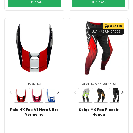
COMPRAR
COMPRAR
GRÁTIS
ÚLTIMAS UNIDADES!
Palas MX:
Calça MX Fox Flexair Riet:
Pala MX Fox V1 Mvrs Ultra
Calça MX Fox Flexair
Vermelho
Honda