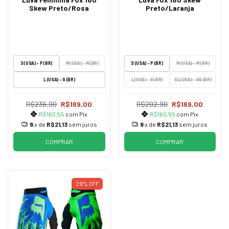
Skew Preto/Rosa
Preto/Laranja
S (USA) - P (BR)
M (USA) - M (BR)
S (USA) - P (BR)
M (USA) - M (BR)
L (USA) - G (BR)
L (USA) - G (BR)
XL (USA) - GG (BR)
R$236,90
R$169,00
R$202,90
R$169,00
R$160,55
com
Pix
R$160,55
com
Pix
8
x de
R$21,13
sem juros
8
x de
R$21,13
sem juros
COMPRAR
COMPRAR
29
%
OFF