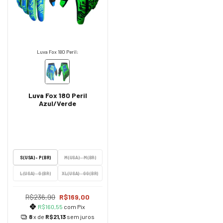
Luva Fox 180 Peril:
Luva Fox 180 Peril
Azul/Verde
S (USA) - P (BR)
M (USA) - M (BR)
L (USA) - G (BR)
XL (USA) - GG (BR)
R$236,90
R$169,00
R$160,55
com
Pix
8
x de
R$21,13
sem juros