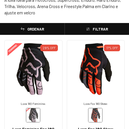
A luva ideal para Motocross, Supercross, Enduro, Hard Enduro,
Trilha, Velocross, Arena Cross e Freestyle.Palma em Clarino e
ajuste em velcro
ORDENAR
FILTRAR
29
%
OFF
17
%
OFF
Luva 180 Feminina:
Luva Fox 180 Skew:
Luva Feminina Fox 180
Luva Fox 180 Skew