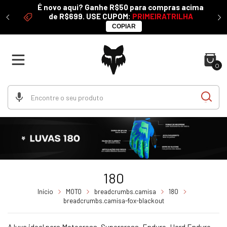
É novo aqui? Ganhe R$50 para compras acima
 50%
de R$699. USE CUPOM:
PRIMEIRATRILHA
COPIAR
0
180
Início
MOTO
breadcrumbs.camisa
180
breadcrumbs.camisa-fox-blackout