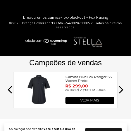
breadcrumbs.camisa-fox-blackout
- Fox Racing
©2026. Orange Powersports Ltda - 34488267000272. Todos os direitos
reservados.
Ao navegar por este site
você aceita o uso de