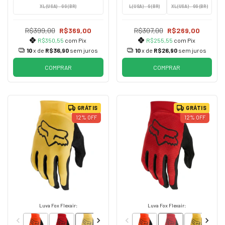
XL (USA) - GG (BR)
L (USA) - G (BR)
XL (USA) - GG (BR)
R$399,00
R$369,00
R$307,00
R$269,00
R$350,55
com
Pix
R$255,55
com
Pix
10
x de
R$36,90
sem juros
10
x de
R$26,90
sem juros
COMPRAR
COMPRAR
GRÁTIS
GRÁTIS
12
%
OFF
12
%
OFF
Luva Fox Flexair:
Luva Fox Flexair: