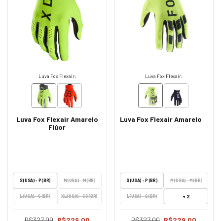
Luva Fox Flexair:
Luva Fox Flexair:
Luva Fox Flexair Amarelo
Luva Fox Flexair Amarelo
Flúor
S (USA) - P (BR)
M (USA) - M (BR)
S (USA) - P (BR)
M (USA) - M (BR)
+ 2
L (USA) - G (BR)
XL (USA) - GG (BR)
L (USA) - G (BR)
R$327,90
R$229,00
R$327,00
R$229,00