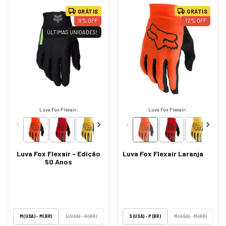
GRÁTIS
GRÁTIS
8
%
OFF
12
%
OFF
ÚLTIMAS UNIDADES!
Luva Fox Flexair:
Luva Fox Flexair:
Luva Fox Flexair - Edição
Luva Fox Flexair Laranja
50 Anos
M (USA) - M (BR)
L (USA) - G (BR)
S (USA) - P (BR)
M (USA) - M (BR)