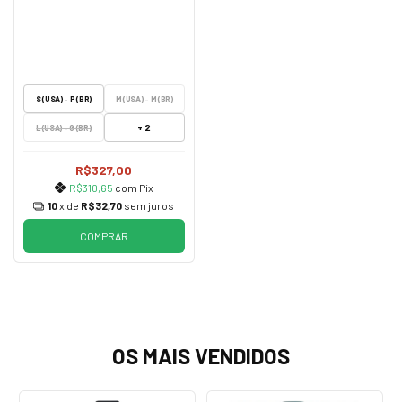
S (USA) - P (BR)
M (USA) - M (BR)
+ 2
L (USA) - G (BR)
R$327,00
R$310,65
com
Pix
10
x de
R$32,70
sem juros
COMPRAR
OS MAIS VENDIDOS