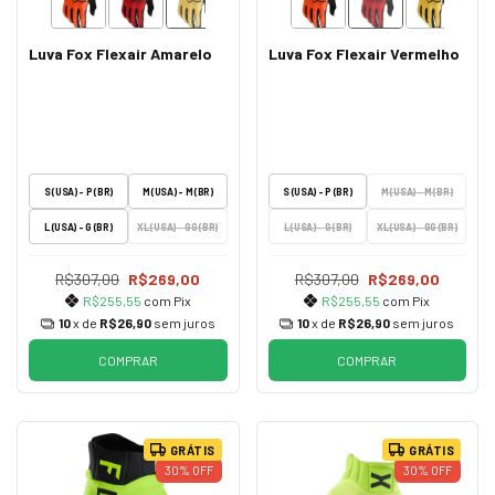
Luva Fox Flexair Amarelo
Luva Fox Flexair Vermelho
S (USA) - P (BR)
M (USA) - M (BR)
S (USA) - P (BR)
M (USA) - M (BR)
L (USA) - G (BR)
XL (USA) - GG (BR)
L (USA) - G (BR)
XL (USA) - GG (BR)
R$307,00
R$269,00
R$307,00
R$269,00
R$255,55
com
Pix
R$255,55
com
Pix
10
x de
R$26,90
sem juros
10
x de
R$26,90
sem juros
COMPRAR
COMPRAR
GRÁTIS
GRÁTIS
30
%
OFF
30
%
OFF