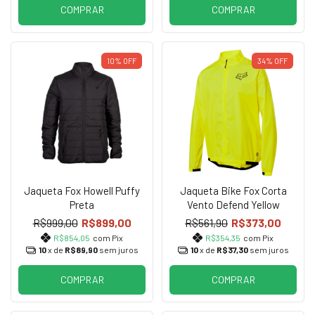
COMPRAR
COMPRAR
10%
OFF
34%
OFF
Jaqueta Fox Howell Puffy
Jaqueta Bike Fox Corta
Preta
Vento Defend Yellow
R$999,00
R$899,00
R$561,90
R$373,00
R$854,05
com Pix
R$354,35
com Pix
10
x de
R$89,90
sem juros
10
x de
R$37,30
sem juros
COMPRAR
COMPRAR