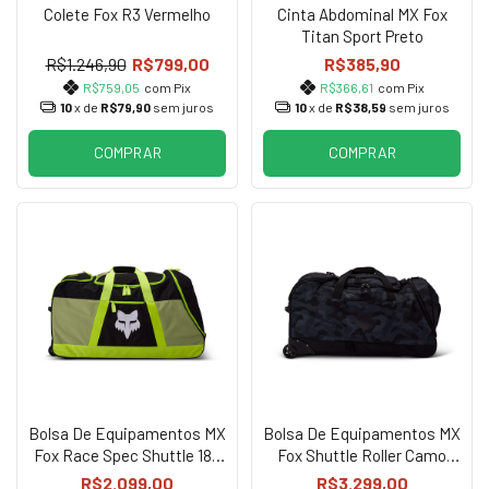
Colete Fox R3 Vermelho
Cinta Abdominal MX Fox
Titan Sport Preto
R$1.246,90
R$799,00
R$385,90
R$759,05
com Pix
R$366,61
com Pix
10
x de
R$79,90
sem juros
10
x de
R$38,59
sem juros
COMPRAR
COMPRAR
Bolsa De Equipamentos MX
Bolsa De Equipamentos MX
Fox Race Spec Shuttle 180
Fox Shuttle Roller Camo
Roller Cinza
Preto
R$2.099,00
R$3.299,00