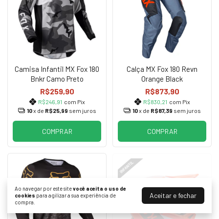
Camisa Infantil MX Fox 180
Calça MX Fox 180 Revn
Bnkr Camo Preto
Orange Black
R$259,90
R$873,90
R$246,91
com Pix
R$830,21
com Pix
10
x de
R$25,99
sem juros
10
x de
R$87,39
sem juros
COMPRAR
COMPRAR
Ao navegar por este site
você aceita o uso de
Aceitar e fechar
cookies
para agilizar a sua experiência de
compra.