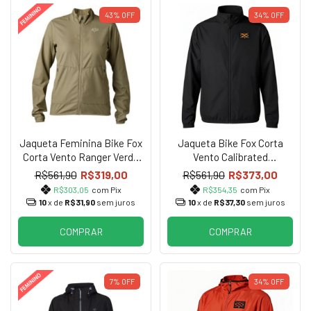
43%
OFF
34%
OFF
Jaqueta Feminina Bike Fox
Jaqueta Bike Fox Corta
Corta Vento Ranger Verde
Vento Calibrated
Militar
Windbreaker Black
R$561,90
R$319,00
R$561,90
R$373,00
R$303,05
com Pix
R$354,35
com Pix
10
x de
R$31,90
sem juros
10
x de
R$37,30
sem juros
COMPRAR
COMPRAR
7%
OFF
34%
OFF