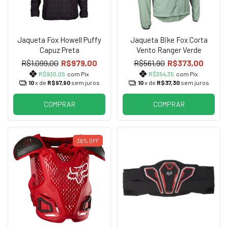
Jaqueta Fox Howell Puffy
Jaqueta Bike Fox Corta
Capuz Preta
Vento Ranger Verde
R$1.099,00
R$979,00
R$561,90
R$373,00
R$930,05
com Pix
R$354,35
com Pix
10
x de
R$97,90
sem juros
10
x de
R$37,30
sem juros
COMPRAR
COMPRAR
36%
OFF