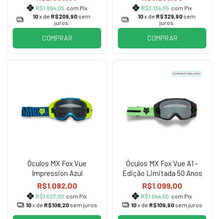
R$1.994,05
com Pix
R$3.134,05
com Pix
10
x de
R$209,90
sem
10
x de
R$329,90
sem
juros
juros
COMPRAR
COMPRAR
Óculos MX Fox Vue
Óculos MX Fox Vue A1 -
Impression Azul
Edição Limitada 50 Anos
R$1.082,00
R$1.099,00
R$1.027,90
com Pix
R$1.044,05
com Pix
10
x de
R$108,20
sem juros
10
x de
R$109,90
sem juros