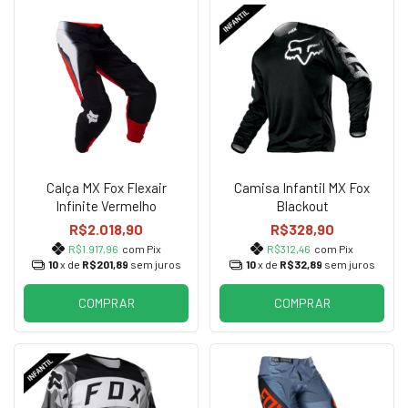
Calça MX Fox Flexair
Camisa Infantil MX Fox
Infinite Vermelho
Blackout
R$2.018,90
R$328,90
R$1.917,96
com Pix
R$312,46
com Pix
10
x de
R$201,89
sem juros
10
x de
R$32,89
sem juros
COMPRAR
COMPRAR