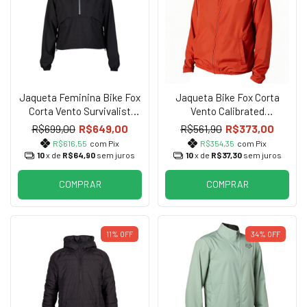
Jaqueta Feminina Bike Fox
Jaqueta Bike Fox Corta
Corta Vento Survivalist
Vento Calibrated
Preta
Windbreaker Red
R$699,00
R$649,00
R$561,90
R$373,00
R$616,55
com Pix
R$354,35
com Pix
10
x de
R$64,90
sem juros
10
x de
R$37,30
sem juros
COMPRAR
COMPRAR
11%
OFF
34%
OFF