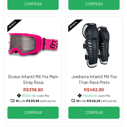
COMPRAR
COMPRAR
Óculos Infantil MX Fox Main
Joelheira Infantil MX Fox
Stray Rosa
Titan Race Preto
R$338,90
R$462,90
R$321,96
com Pix
R$439,76
com Pix
10
x de
R$33,89
sem juros
10
x de
R$46,29
sem juros
COMPRAR
COMPRAR