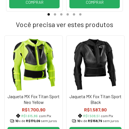
COMPRAR
COMPRAR
Você precisa ver estes produtos
Jaqueta MX Fox Titan Sport
Jaqueta MX Fox Titan Sport
Neo Yellow
Black
R$1.700,90
R$1.587,90
R$1.615,86
com Pix
R$1.508,51
com Pix
10
x de
R$170,09
sem juros
10
x de
R$158,79
sem juros