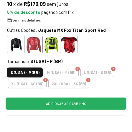
10
x de
R$170,09
sem juros
5% de desconto
pagando com Pix
Ver mais detalhes
Outras Opções:
Jaqueta MX Fox Titan Sport Red
Cor:
Linha:
Vermelho
Unissex
Tamanhos:
S (USA) - P (BR)
Unissex
S (USA) - P (BR)
M (USA) - M (BR)
L (USA) - G (BR)
XL (USA) - GG (BR)
2XL (USA) - 3G (BR)