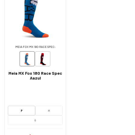
MEIA FOX MX 180 RACE SPEC:
Meia MX Fox 180 Race Spec
Aazul
P
M
G