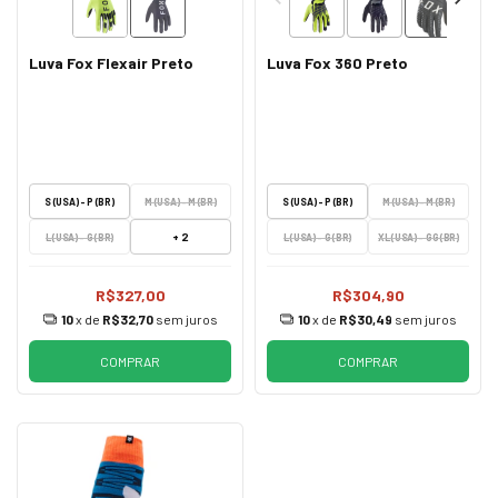
Luva Fox Flexair Preto
Luva Fox 360 Preto
S (USA) - P (BR)
M (USA) - M (BR)
S (USA) - P (BR)
M (USA) - M (BR)
+ 2
L (USA) - G (BR)
L (USA) - G (BR)
XL (USA) - GG (BR)
R$327,00
R$304,90
10
x de
R$32,70
sem juros
10
x de
R$30,49
sem juros
COMPRAR
COMPRAR